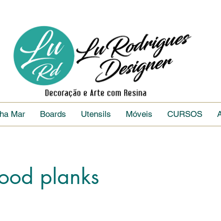
nha Mar
Boards
Utensils
Móveis
CURSOS
ood planks