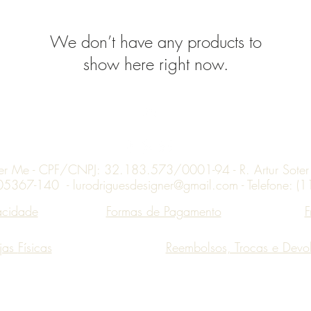
We don’t have any products to
show here right now.
Topo
ner Me - CPF/CNPJ: 32.183.573/0001-94 - R. Artur Soter L
 05367-140 -
lurodriguesdesigner@gmail.com
- Telefone: 
vacidade
Formas de Pagamento
F
jas
Físicas
Reembolsos, Trocas e Devo