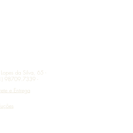
opes da Silva, 65 -
(11) 98709.7339 -
rete e Entrega
luções