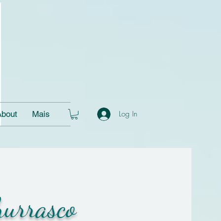
About
Mais
Log In
urrasco