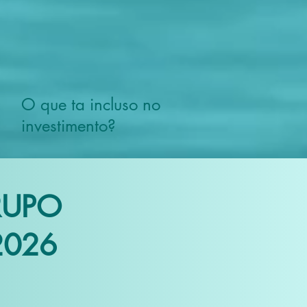
O que ta incluso no
investimento?
RUPO
2026