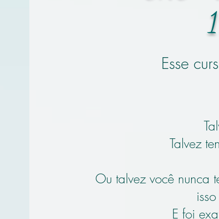
1
Esse cur
Ta
Talvez t
Ou talvez você nunca 
iss
E foi ex