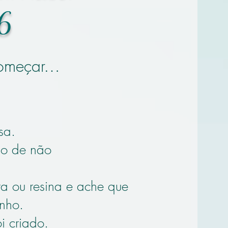
26
 começar…
sa.
do de não
a ou resina e ache que
nho.
i criado.