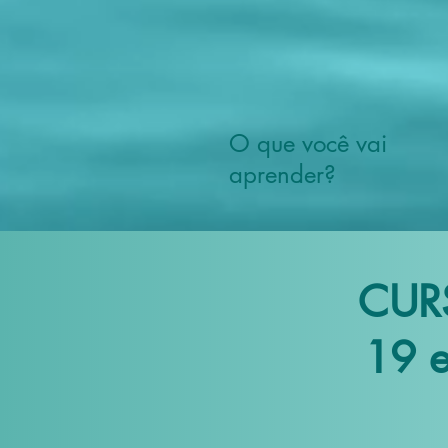
O que você vai
aprender?
CUR
19 