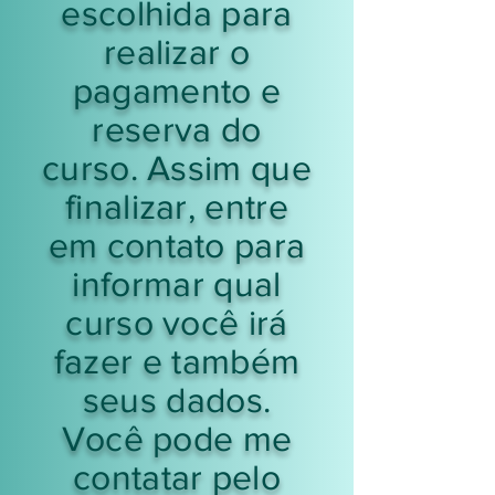
escolhida para
realizar o
pagamento e
reserva do
curso. Assim que
finalizar, entre
em contato para
informar qual
curso você irá
fazer e também
seus dados.
Você pode me
contatar pelo