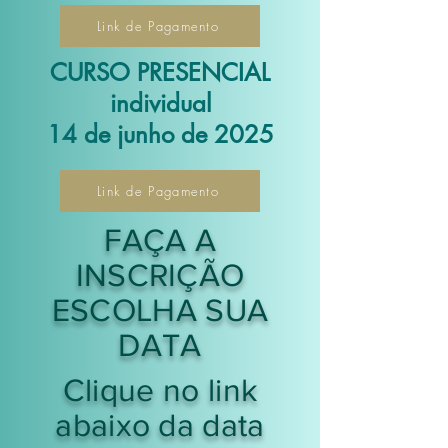
Link de Pagamento
CURSO PRESENCIAL
individual
14 de junho de 2025
Link de Pagamento
FAÇA A
INSCRIÇÃO
ESCOLHA SUA
DATA
Clique no link
abaixo da data