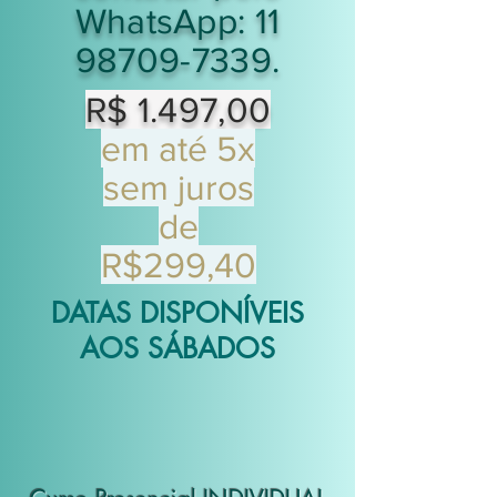
WhatsApp:
11
98709-7339
.
R$ 1.497,00
em até 5x
sem juros
de
R$299,40
DATAS DISPONÍVEIS
AOS SÁBADOS