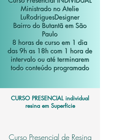
Curso Presencial INDIVIDUAL
Ministrado no Atelie
LuRodriguesDesigner
Bairro do Butantã em São
Paulo
8 horas de curso em 1 dia
das 9h as 18h com 1 hora de
intervalo ou até terminarem
todo conteúdo programado
CURSO PRESENCIAL individual
resina em Superfície
Curso Presencial de Resina