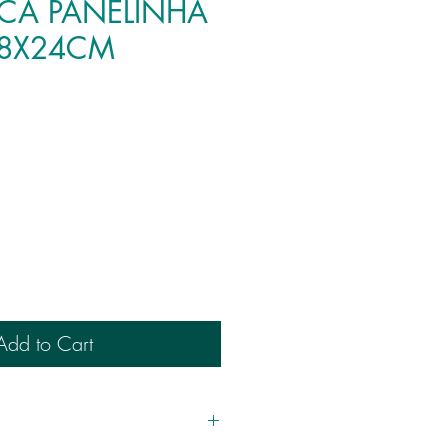
ECA PANELINHA
18X24CM
Add to Cart