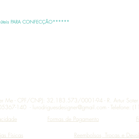
Em caso de desistência o
condições deverão ser 
úteis PARA CONFECÇÃO******
O produto deve ser devo
não poderá apresentar q
Após receber o produto
análise técnica. Caso nã
reembolso ou a troca se
úteis;
Produtos devolvidos sem
serão reenviados sem con
conta do cliente.
Topo
Restituição dos valores:
ner Me - CPF/CNPJ: 32.183.573/0001-94 - R. Artur Soter L
Se a forma de pagamento
 05367-140 -
lurodriguesdesigner@gmail.com
- Telefone: 
faremos a devolução do 
corrente do titular da c
vacidade
Formas de Pagamento
F
Nas compras efetuadas 
valor total ocorrerá atr
Caso sua fatura feche an
jas
Físicas
Reembolsos, Trocas e Devo
fatura. Consulte a admin