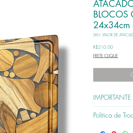
ATACADO
BLOCOS 
24x34cm
SKU: VALOR DE ATACA
Price
R$210.00
FRETE CLIQUE
IMPORTANTE
ATENÇÃO : Cada Peça é 
Politica de Tr
feita artesanalmente, ne
encomeda serão feitas c
diferentes mas inspirada
Somos comprometidos com
madeira quanto pelo artis
oferecendo produtos alé