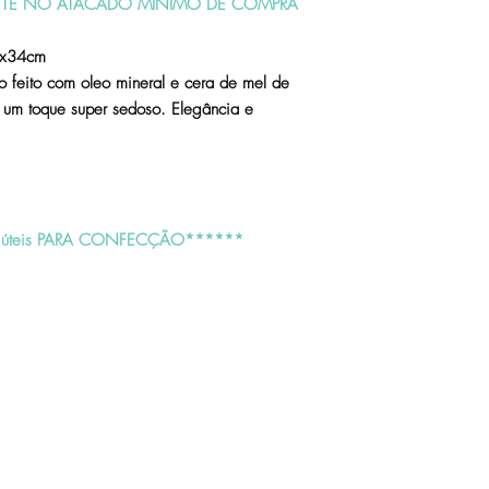
TE NO ATACADO MINIMO DE COMPRA
não poderá apresentar q
Após receber o produto
análise técnica. Caso nã
4x34cm
reembolso ou a troca se
o feito com oleo mineral e cera de mel de
úteis;
 um toque super sedoso. Elegância e
Produtos devolvidos sem
serão reenviados sem con
conta do cliente.
Restituição dos valores:
úteis PARA CONFECÇÃO******
Se a forma de pagamento
faremos a devolução do 
corrente do titular da c
Nas compras efetuadas 
valor total ocorrerá atr
Caso sua fatura feche an
fatura. Consulte a admin
saber como será lançado
Não aceitaremos contas 
Topo
Importante: