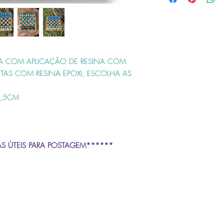
diferente da visualizada
Todos os produtos neces
informação estará no des
Cuidados: Não utilizar p
limpeza , lavar com sabã
esponja em seguida sec
CA COM APLICAÇÃO DE RESINA COM
Área Resinada: Evite con
superfícies demasiadame
ITAS COM RESINA EPOXI, ESCOLHA AS
intenso, luz solar direta
ondas.
2,5CM
S ÚTEIS PARA POSTAGEM******
Topo