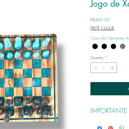
Jogo de 
Price
R$490.00
FRETE CLIQUE
Cores dos Oponentes X
Quantity
*
IMPORTANTE
ATENÇÃO : Peça exclusiva
Lembrando que o produt