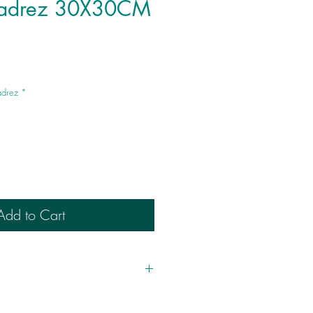
Xadrez 30X30CM
adrez
*
Add to Cart
, feita artesan(resina colorida) .
o pode apresentar uma tonalidade