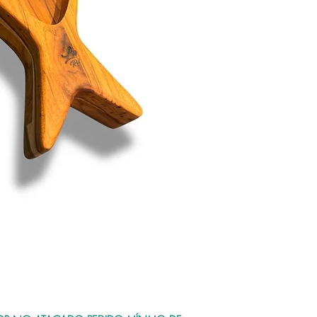
limpeza , lavar com sabã
esponja em seguida sec
Área Resinada: Evite con
superfícies demasiadame
intenso, luz solar direta
ondas.