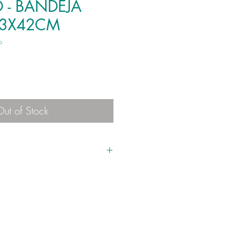
 - BANDEJA
13X42CM
o
Out of Stock
a, feita artesanalmente (
resina
o pode apresentar uma tonalidade
 no monitor;
sitam de prazo para postagem, esta
critivo de cada produto.
rodutos químicos ou abrasivos, para a