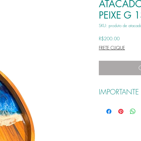
ATACADO
PEIXE G 
SKU: produto de atacad
Price
R$200.00
FRETE CLIQUE
IMPORTANTE
ATENÇÃO : Peça exclusiv
colorida
) .
Lembrando que o produt
diferente da visualizada
Todos os produtos neces
informação estará no des
Cuidados: Não utilizar p