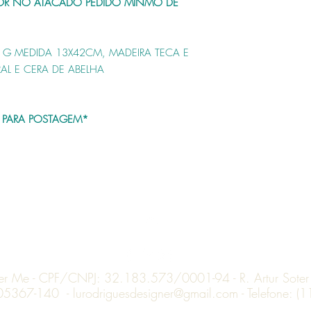
R NO ATACADO PEDIDO MÍNMO DE
E G MEDIDA 13X42CM, MADEIRA TECA E
L E CERA DE ABELHA
IS PARA POSTAGEM*
Topo
ner Me - CPF/CNPJ: 32.183.573/0001-94 - R. Artur Soter L
 05367-140 -
lurodriguesdesigner@gmail.com
- Telefone: 