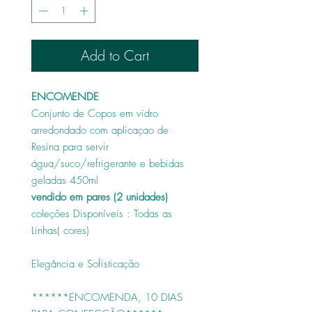
Add to Cart
ENCOMENDE
Conjunto de Copos em vidro
arredondado com aplicaçao de
Resina para servir
água/suco/refrigerante e bebidas
geladas 450ml
vendido em pares (2 unidades)
coleções Disponíveis : Todas as
Linhas( cores)
Elegância e Sofisticação
******ENCOMENDA, 10 DIAS