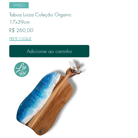
VAREJO
Tabua Luiza Coleção Organic
17x39cm
Preço
R$ 260,00
FRETE CLIQUE
Adicionar ao carrinho