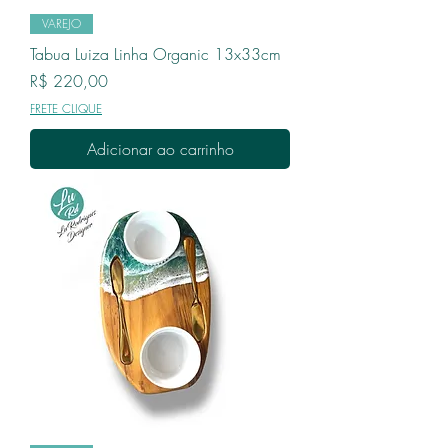
VAREJO
Tabua Luiza Linha Organic 13x33cm
Preço
R$ 220,00
FRETE CLIQUE
Adicionar ao carrinho