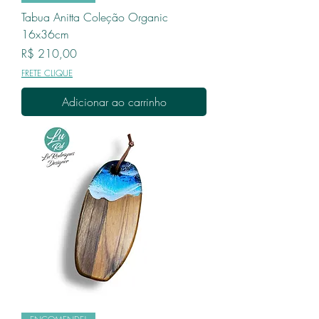
Tabua Anitta Coleção Organic
16x36cm
Preço
R$ 210,00
FRETE CLIQUE
Adicionar ao carrinho