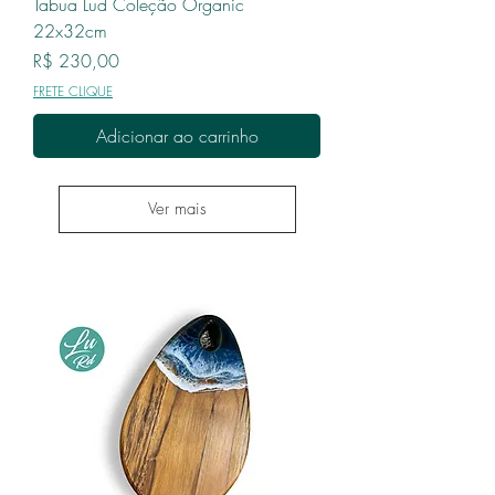
Tabua Lud Coleção Organic
22x32cm
Preço
R$ 230,00
FRETE CLIQUE
Adicionar ao carrinho
Ver mais