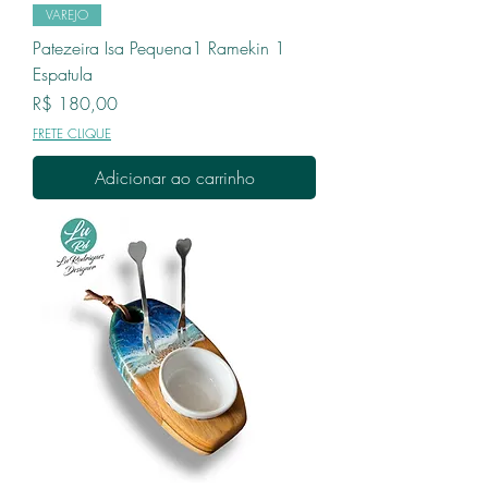
VAREJO
Patezeira Isa Pequena1 Ramekin 1
Espatula
Preço
R$ 180,00
FRETE CLIQUE
Adicionar ao carrinho