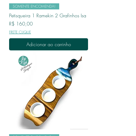
SOMENTE ENCOMENDA!
Petisqueira 1 Ramekin 2 Grafinhos Isa
Preço
R$ 160,00
FRETE CLIQUE
Adicionar ao carrinho