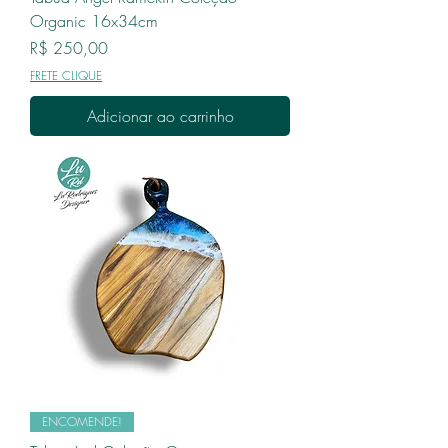
Organic 16x34cm
Preço
R$ 250,00
FRETE CLIQUE
Adicionar ao carrinho
ENCOMENDE!