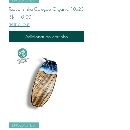
ENCOMENDE!
Tabua Isinha Coleção Organic 10x23
Preço
R$ 110,00
FRETE CLIQUE
Adicionar ao carrinho
ENCOMENDE!