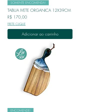
SOMENTE ENCOMENDA!
TABUA IVETE ORGANICA 12X39CM
Preço
R$ 170,00
FRETE CLIQUE
Adicionar ao carrinho
ENCOMENDE!