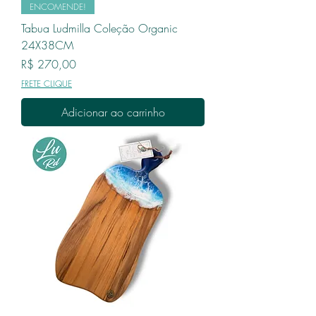
ENCOMENDE!
Tabua Ludmilla Coleção Organic
24X38CM
Preço
R$ 270,00
FRETE CLIQUE
Adicionar ao carrinho