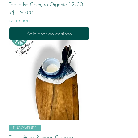
Tabua Isa Coleção Organic 12x30
Preço
R$ 150,00
FRETE CLIQUE
Adicionar ao carrinho
ENCOMENDE!
Tabua Angel Ramekin Coleção