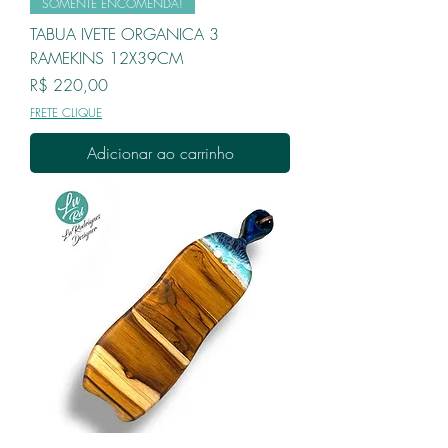
SOMENTE ENCOMENDA!
TABUA IVETE ORGANICA 3
RAMEKINS 12X39CM
Preço
R$ 220,00
FRETE CLIQUE
Adicionar ao carrinho