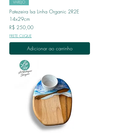
VAREJO
Patezeira Isa Linha Organic 2R2E
14x29cm
Preço
R$ 250,00
FRETE CLIQUE
Adicionar ao carrinho