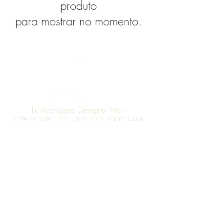
produto
para mostrar no momento.
Topo
Lu Rodrigues Designer Me -
CPF/CNPJ:
32.183.573
/0001-94
- R. Artur Soter Lopes da Silva, 65 -
São Paulo, SP -
05367-140
-
lurodriguesdesigner@gmail.com
-
Telefone:
(11) 98709.7339
-
Política de Privacidade
Lojas
Físicas
Formas de Pagamento