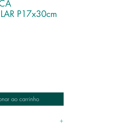
ECA
LAR P17x30cm
onar ao carrinho