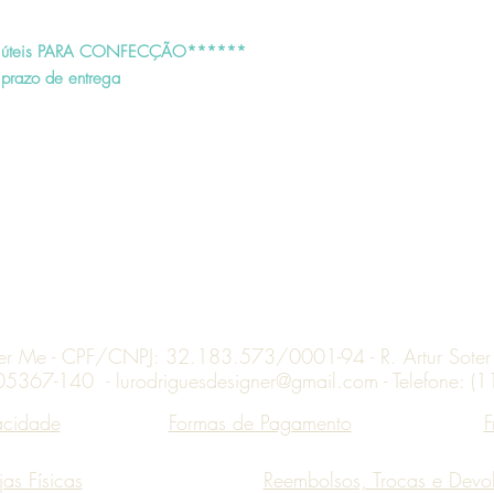
Em caso de desistência o
condições deverão ser 
úteis PARA CONFECÇÃO******
prazo de entrega
O produto deve ser devo
não poderá apresentar q
Após receber o produto
análise técnica. Caso nã
reembolso ou a troca se
úteis;
Produtos devolvidos sem
serão reenviados sem con
conta do cliente.
Topo
Restituição dos valores:
ner Me - CPF/CNPJ: 32.183.573/0001-94 - R. Artur Soter L
Se a forma de pagamento
 05367-140 -
lurodriguesdesigner@gmail.com
- Telefone: 
faremos a devolução do 
corrente do titular da c
vacidade
Formas de Pagamento
F
Nas compras efetuadas 
valor total ocorrerá atr
Caso sua fatura feche an
jas
Físicas
Reembolsos, Trocas e Devo
fatura. Consulte a admin