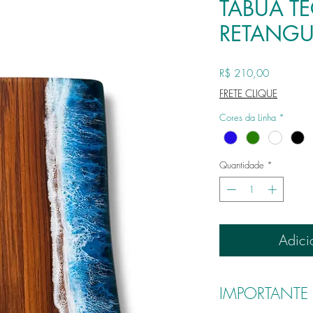
TABUA T
RETANGU
Preço
R$ 210,00
FRETE CLIQUE
Cores da Linha
*
Quantidade
*
Adici
IMPORTANTE