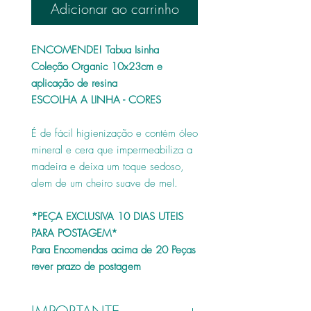
Adicionar ao carrinho
ENCOMENDE! Tabua Isinha
Coleção Organic 10x23cm e
aplicação de resina
ESCOLHA A LINHA - CORES
É de fácil higienização e contém óleo
mineral e cera que impermeabiliza a
madeira e deixa um toque sedoso,
alem de um cheiro suave de mel.
*PEÇA EXCLUSIVA 10 DIAS UTEIS
PARA POSTAGEM*
Para Encomendas acima de 20 Peças
rever prazo de postagem