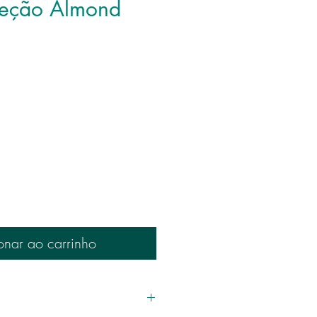
leção Almond
onar ao carrinho