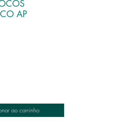
LOCOS
CO AP
onar ao carrinho