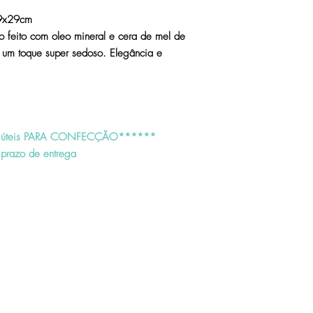
que os custos de reenvi
19x29cm
o feito com oleo mineral e cera de mel de
Em caso de desistência o
 um toque super sedoso. Elegância e
condições deverão ser 
O produto deve ser devo
não poderá apresentar q
Após receber o produto
análise técnica. Caso nã
reembolso ou a troca se
úteis PARA CONFECÇÃO******
úteis;
prazo de entrega
Produtos devolvidos sem
serão reenviados sem con
conta do cliente.
Restituição dos valores:
Se a forma de pagamento
faremos a devolução do 
corrente do titular da c
Topo
Nas compras efetuadas 
valor total ocorrerá atr