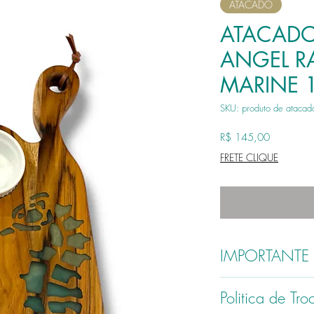
ATACADO
ATACADO
ANGEL R
MARINE 
SKU: produto de atacad
Preço
R$ 145,00
FRETE CLIQUE
IMPORTANTE
ATENÇÃO : Cada Peça é 
Politica de Tr
feita artesanalmente, ne
encomeda serão feitas c