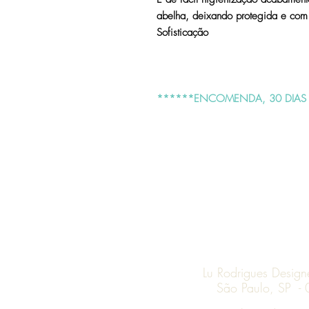
abelha, deixando protegida e com
Sofisticação
******ENCOMENDA, 30 DIAS 
Lu Rodrigues Desig
São Paulo, SP -